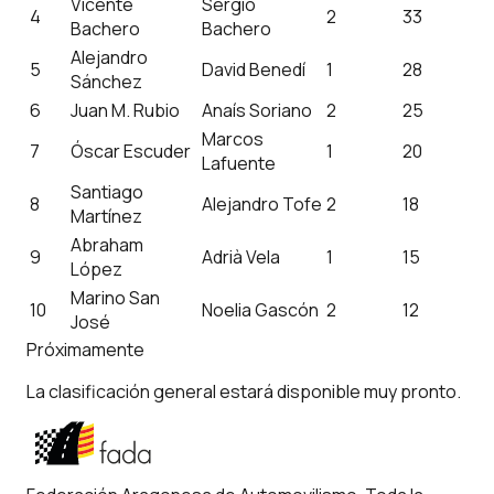
Vicente
Sergio
4
2
33
Bachero
Bachero
Alejandro
5
David Benedí
1
28
Sánchez
6
Juan M. Rubio
Anaís Soriano
2
25
Marcos
7
Óscar Escuder
1
20
Lafuente
Santiago
8
Alejandro Tofe
2
18
Martínez
Abraham
9
Adrià Vela
1
15
López
Marino San
10
Noelia Gascón
2
12
José
Próximamente
La clasificación general estará disponible muy pronto.