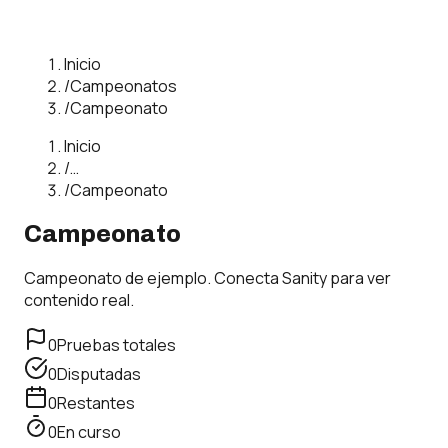
Inicio
/
Campeonatos
/
Campeonato
Inicio
/
…
/
Campeonato
Campeonato
Campeonato de ejemplo. Conecta Sanity para ver
contenido real.
0
Pruebas totales
0
Disputadas
0
Restantes
0
En curso