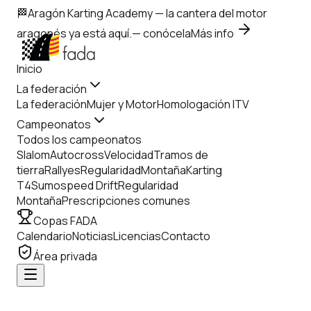
🏁
Aragón Karting Academy
— la cantera del motor
aragonés ya está aquí.
— conócela
Más info
Inicio
La federación
La federación
Mujer y Motor
Homologación ITV
Campeonatos
Todos los campeonatos
Slalom
Autocross
Velocidad
Tramos de
tierra
Rallyes
Regularidad
Montaña
Karting
T4
Sumospeed Drift
Regularidad
Montaña
Prescripciones comunes
Copas FADA
Calendario
Noticias
Licencias
Contacto
Área privada