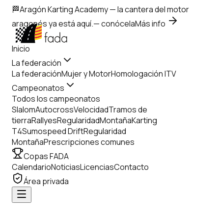
🏁
Aragón Karting Academy
— la cantera del motor
aragonés ya está aquí.
— conócela
Más info
Inicio
La federación
La federación
Mujer y Motor
Homologación ITV
Campeonatos
Todos los campeonatos
Slalom
Autocross
Velocidad
Tramos de
tierra
Rallyes
Regularidad
Montaña
Karting
T4
Sumospeed Drift
Regularidad
Montaña
Prescripciones comunes
Copas FADA
Calendario
Noticias
Licencias
Contacto
Área privada