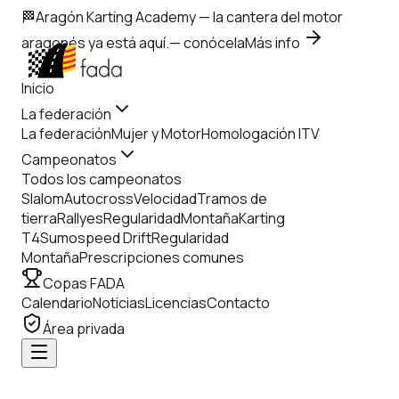
🏁
Aragón Karting Academy
— la cantera del motor
aragonés ya está aquí.
— conócela
Más info
Inicio
La federación
La federación
Mujer y Motor
Homologación ITV
Campeonatos
Todos los campeonatos
Slalom
Autocross
Velocidad
Tramos de
tierra
Rallyes
Regularidad
Montaña
Karting
T4
Sumospeed Drift
Regularidad
Montaña
Prescripciones comunes
Copas FADA
Calendario
Noticias
Licencias
Contacto
Área privada