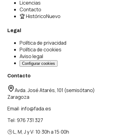
Licencias
Contacto
🏆 Histórico
Nuevo
Legal
Política de privacidad
Política de cookies
Aviso legal
Configurar cookies
Contacto
Avda. José Atarés, 101 (semisótano)
Zaragoza
Email:
info@fada.es
Tel:
976 731 327
🕒 L, M, J y V: 10:30h a 15:00h